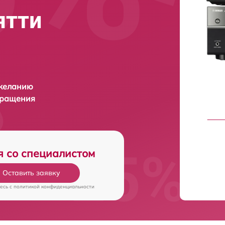
ятти
 желанию
бращения
я со специалистом
Оставить заявку
есь c
политикой конфиденциальности