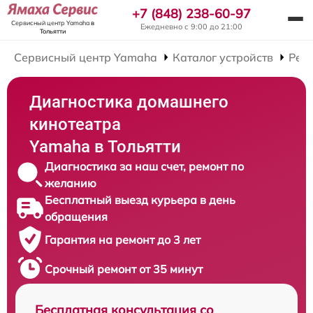
+7 (848) 238-60-97
Сервисный центр Yamaha
в
Ежедневно с 9:00 до 21:00
Тольятти
Сервисный центр Yamaha
Каталог устройств
Рем
Диагностика домашнего
кинотеатра
Yamaha в Тольятти
Диагностика за наш счет, ремонт по
желанию
Бесплатный выезд курьера в день
обращения
Гарантия на ремонт до 3 лет
Срочный ремонт от 35 минут
Бесплатная консультация со