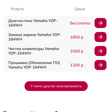
Услуга
Цена
Диагностика Yamaha YDP-
бесплатно
164WH
Замена экрана Yamaha YDP-
1800 р
164WH
Чистка клавиатуры Yamaha
1000 р
YDP-164WH
Прошивка (Обновление ПО)
1200 р
Yamaha YDP-164WH
У меня другая неисправность