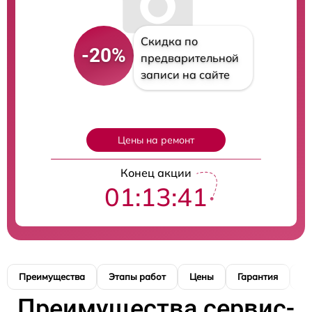
Скидка по
-20%
предварительной
записи на сайте
Цены на ремонт
Конец акции
01:13:39
Преимущества
Этапы работ
Цены
Гарантия
М
Преимущества сервис-