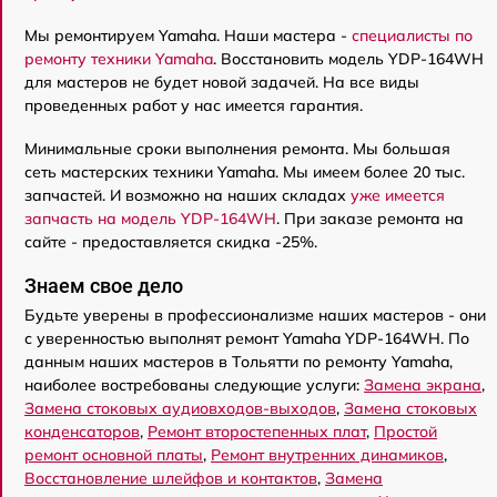
Мы ремонтируем Yamaha. Наши мастера -
специалисты по
ремонту техники Yamaha
. Восстановить модель YDP-164WH
для мастеров не будет новой задачей. На все виды
проведенных работ у нас имеется гарантия.
Минимальные сроки выполнения ремонта. Мы большая
сеть мастерских техники Yamaha. Мы имеем более 20 тыс.
запчастей. И возможно на наших складах
уже имеется
запчасть на модель YDP-164WH
. При заказе ремонта на
сайте - предоставляется скидка -25%.
Знаем свое дело
Будьте уверены в профессионализме наших мастеров - они
с уверенностью выполнят ремонт Yamaha YDP-164WH. По
данным наших мастеров в Тольятти по ремонту Yamaha,
наиболее востребованы следующие услуги:
Замена экрана
,
Замена стоковых аудиовходов-выходов
,
Замена стоковых
конденсаторов
,
Ремонт второстепенных плат
,
Простой
ремонт основной платы
,
Ремонт внутренних динамиков
,
Восстановление шлейфов и контактов
,
Замена